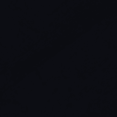
负面
离 3 格内的一位随机英雄或盟友获得治疗3 点”现已改为“选
的目标，为其治疗 3 点”
挑衅