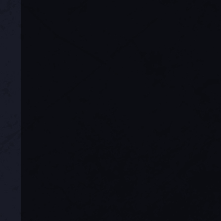
原本的文字“与你距
择一个距离 3 格内
负面
目盲
被